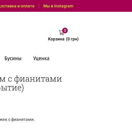
: (095) 0 600 550 (Viber, Telegram, с 9:00 до 18:00)
оставка и оплата
Мы в Instagram
0
Корзина
(
0
грн
)
Бусины
Уценка
мм с фианитами
рытие)
жек с фианитами.