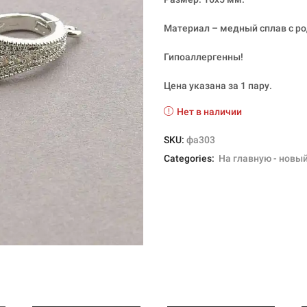
Материал – медный сплав с р
Гипоаллергенны!
Цена указана за 1 пару.
Нет в наличии
SKU:
фа303
Categories:
На главную - новы