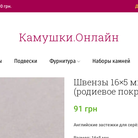
0 грн.
Техническая поддержка
Д
Камушки.Онлайн
ы
Подвески
Фурнитура
Наборы камней
Швензы 16×5 
(родиевое пок
91
грн
Английские застежки для серё
Размер: 16х5 мм.