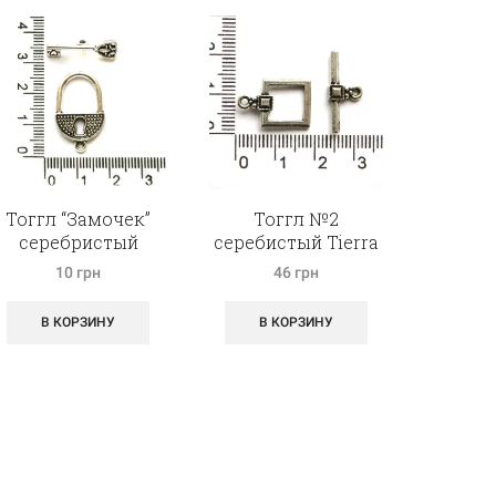
Тоггл “Замочек”
Тоггл №2
серебристый
серебистый Tierra
Конне
Cast
10
грн
46
грн
В КОРЗИНУ
В КОРЗИНУ
ДО
К