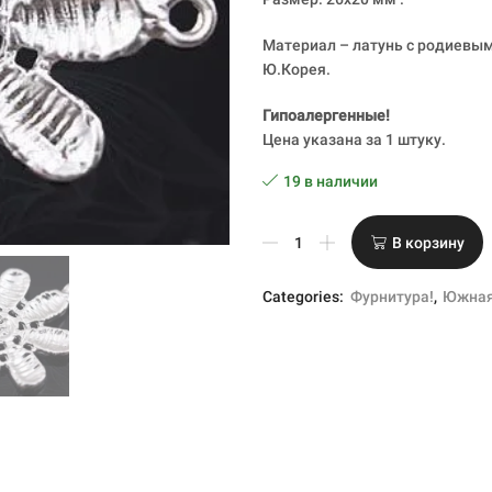
Материал – латунь с родиевы
Ю.Корея.
Гипоалергенные!
Цена указана за 1 штуку.
19 в наличии
Количество
В корзину
товара
Коннектор
Categories:
Фурнитура!
,
Южная
Ромашка,
родиевое
покрытие,
Ю.Корея