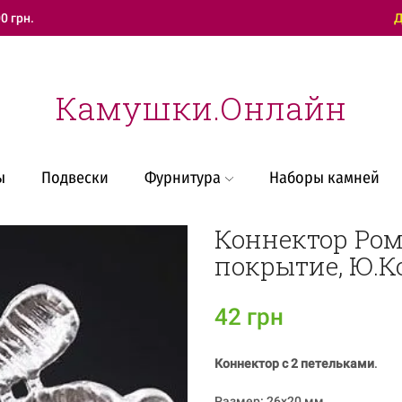
0 грн.
Техническая поддержка
Д
Камушки.Онлайн
ы
Подвески
Фурнитура
Наборы камней
Коннектор Ром
покрытие, Ю.К
42
грн
Коннектор с 2 петельками
.
Размер: 26х20 мм .