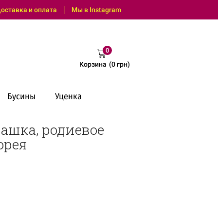
: (095) 0 600 550 (Viber, Telegram, с 9:00 до 18:00)
оставка и оплата
Мы в Instagram
0
Корзина
(
0
грн
)
Бусины
Уценка
ашка, родиевое
орея