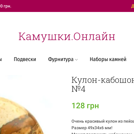
0 грн.
Техническая поддержка
Д
Камушки.Онлайн
ы
Подвески
Фурнитура
Наборы камней
Кулон-кабошо
№4
128
грн
Очень красивый кулон из пей
Размер 49x34x6 мм!