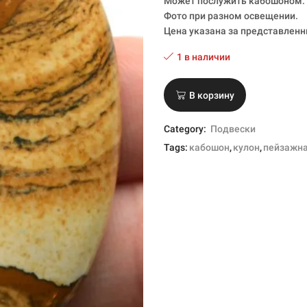
Может послужить кабошоном.
Фото при разном освещении.
Цена указана за представленн
1 в наличии
В корзину
Category:
Подвески
Tags:
кабошон
,
кулон
,
пейзажн