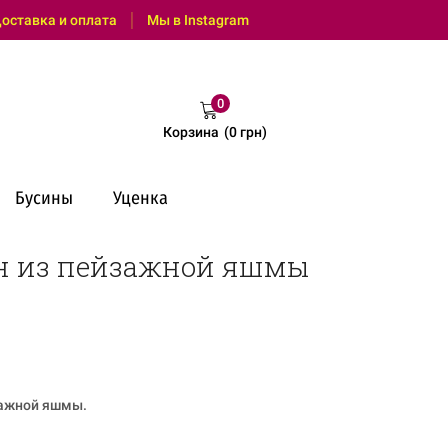
: (095) 0 600 550 (Viber, Telegram, с 9:00 до 18:00)
оставка и оплата
Мы в Instagram
0
Корзина
(
0
грн
)
Бусины
Уценка
н из пейзажной яшмы
зажной яшмы.