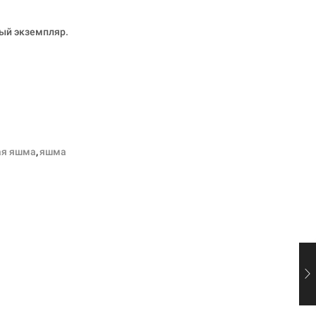
ый экземпляр.
ая яшма
,
яшма