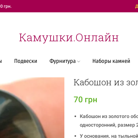
0 грн.
Техническая поддержка
Д
Камушки.Онлайн
ы
Подвески
Фурнитура
Наборы камней
Кабошон из зо
70
грн
Кабошон из золотого об
односторонний, размер 
У основания, на тыльной