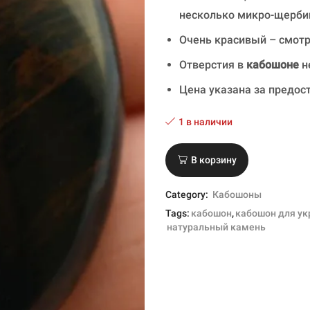
несколько микро-щерби
Очень красивый – смотр
Отверстия в
кабошоне
н
Цена указана за предос
1 в наличии
В корзину
Category:
Кабошоны
Tags:
кабошон
,
кабошон для у
натуральный камень