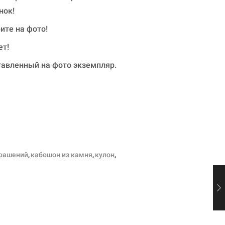
нок!
ите на фото!
ет!
тавленный на фото экземпляр.
крашений
,
кабошон из камня
,
кулон
,