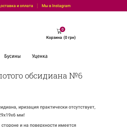
: (095) 0 600 550 (Viber, Telegram, с 9:00 до 18:00)
оставка и оплата
Мы в Instagram
0
Корзина
(
0
грн
)
Бусины
Уценка
лотого обсидиана №6
сидиана, иризация практически отсутствует,
29x19x6 мм!
 стороне и на поверхности имеется