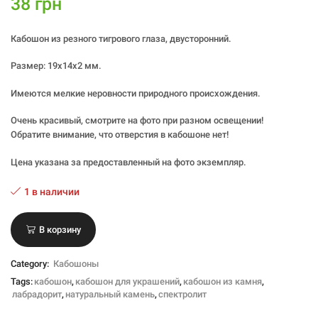
38
грн
Кабошон из резного тигрового глаза, двусторонний.
Размер: 19х14х2 мм.
Имеются мелкие неровности природного происхождения.
Очень красивый, смотрите на фото при разном освещении!
Обратите внимание, что отверстия в кабошоне нет!
Цена указана за предоставленный на фото экземпляр.
1 в наличии
В корзину
Category:
Кабошоны
Tags:
кабошон
,
кабошон для украшений
,
кабошон из камня
,
лабрадорит
,
натуральный камень
,
спектролит