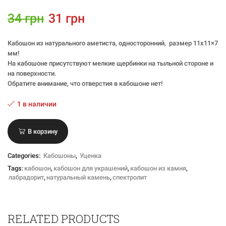
34
грн
31
грн
Кабошон из натурального аметиста, односторонний, размер 11х11×7
мм!
На кабошоне присутствуют мелкие щербинки на тыльной стороне и
на поверхности.
Обратите внимание, что отверстия в кабошоне нет!
1 в наличии
В корзину
Categories:
Кабошоны
,
Уценка
Tags:
кабошон
,
кабошон для украшений
,
кабошон из камня
,
лабрадорит
,
натуральный камень
,
спектролит
RELATED PRODUCTS