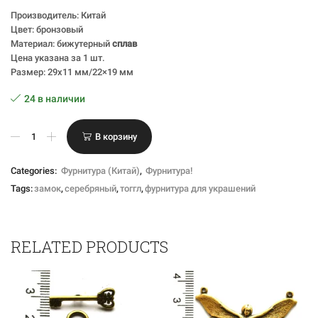
Производитель: Китай
Цвет: бронзовый
Материал: бижутерный
сплав
Цена указана за 1 шт.
Размер: 29х11 мм/22×19 мм
24 в наличии
Количество
В корзину
товара
Тоггл
"Стрекоза"
Categories:
Фурнитура (Китай)
,
Фурнитура!
бронзовый
Tags:
замок
,
серебряный
,
тоггл
,
фурнитура для украшений
RELATED PRODUCTS