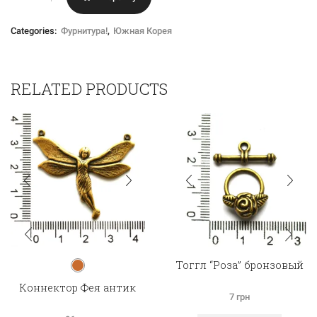
товара
Колечки
крученые,
Categories:
Фурнитура!
,
Южная Корея
5
мм,
родиевое
покрытие,
RELATED PRODUCTS
Южная
Корея
Тоггл “Роза” бронзовый
Коннектор Фея антик
7
грн