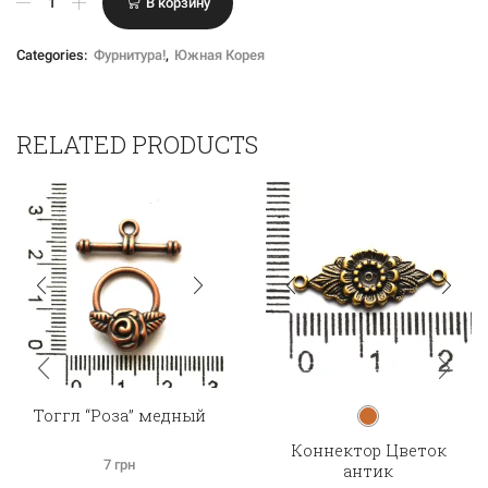
В корзину
товара
Колечки,
4,5
Categories:
Фурнитура!
,
Южная Корея
мм,
позолота,
Южная
Корея
RELATED PRODUCTS
Тоггл “Роза” медный
Коннектор Цветок
7
грн
антик