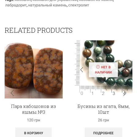
лабрадорит
,
натуральный камень
,
спектролит
RELATED PRODUCTS
НЕТ В
НАЛИЧИИ
Пара кабошонов из
Бусины из агата, 8мм,
яшмы №3
10шт
120
грн
26
грн
В КОРЗИНУ
ПОДРОБНЕЕ