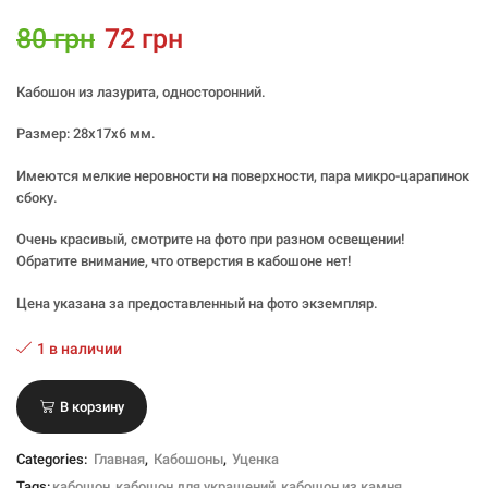
80
грн
72
грн
Кабошон из лазурита, односторонний.
Размер: 28х17х6 мм.
Имеются мелкие неровности на поверхности, пара микро-царапинок
сбоку.
Очень красивый, смотрите на фото при разном освещении!
Обратите внимание, что отверстия в кабошоне нет!
Цена указана за предоставленный на фото экземпляр.
1 в наличии
В корзину
Categories:
Главная
,
Кабошоны
,
Уценка
Tags:
кабошон
,
кабошон для украшений
,
кабошон из камня
,