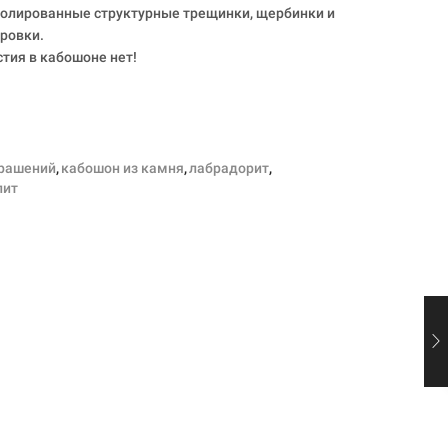
полированные структурные трещинки, щербинки и
ировки.
стия в кабошоне нет!
крашений
,
кабошон из камня
,
лабрадорит
,
лит