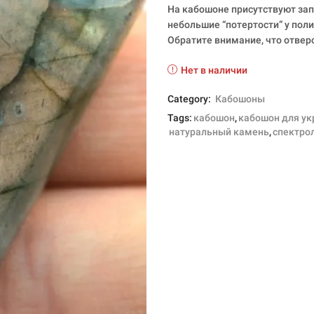
На кабошоне присутствуют за
небольшие “потертости” у пол
Обратите внимание, что отвер
Нет в наличии
Category:
Кабошоны
Tags:
кабошон
,
кабошон для у
натуральный камень
,
спектро