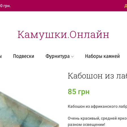
0 грн.
Техническая поддержка
Д
Камушки.Онлайн
ы
Подвески
Фурнитура
Наборы камней
Кабошон из ла
85
грн
Кабошон из африканского лабр
Очень красивый, средней ярко
разном освещении!