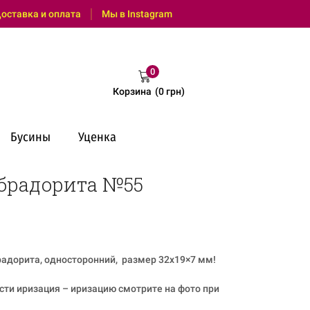
: (095) 0 600 550 (Viber, Telegram, с 9:00 до 18:00)
оставка и оплата
Мы в Instagram
0
Корзина
(
0
грн
)
Бусины
Уценка
брадорита №55
адорита, односторонний, размер 32х19×7 мм!
сти иризация – иризацию смотрите на фото при