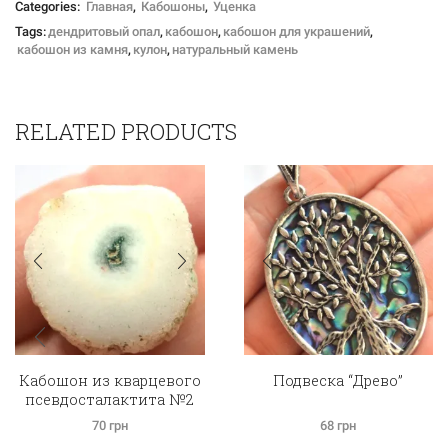
Categories:
Главная
,
Кабошоны
,
Уценка
Tags:
дендритовый опал
,
кабошон
,
кабошон для украшений
,
кабошон из камня
,
кулон
,
натуральный камень
RELATED PRODUCTS
Кабошон из кварцевого
Подвеска “Древо”
псевдосталактита №2
70
грн
68
грн