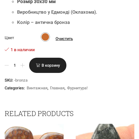
Розмір 30х30 мм
Виробництво у Едмонді (Оклахома).
Колір – антична бронза
Цвет
Очистить
1 в наличии
Количество
В корзину
товара
Кабошон-
штамп
SKU:
-bronza
Вінтаж
Categories:
Винтажная
,
Главная
,
Фурнитура!
Греція
антік
RELATED PRODUCTS